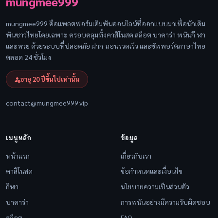
mungmee999
mungmee999 คือแพลตฟอร์มเดิมพันออนไลน์ที่ออกแบบมาเพื่อนักเดิม
พันชาวไทยโดยเฉพาะ ครอบคลุมทั้งคาสิโนสด สล็อต บาคาร่า พนันกี ฬา
และหวย ด้วยระบบที่ปลอดภัย ฝาก-ถอนรวดเร็ว และซัพพอร์ตภาษาไทย
ตลอด 24 ชั่วโมง
อายุ 20 ปีขึ้นไปเท่านั้น
contact@mungmee999.vip
เมนูหลัก
ข้อมูล
หน้าแรก
เกี่ยวกับเรา
คาสิโนสด
ข้อกำหนดและเงื่อนไข
กีฬา
นโยบายความเป็นส่วนตัว
บาคาร่า
การพนันอย่างมีความรับผิดชอบ
สล็อต
FAQ