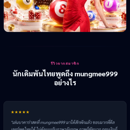
รีวิวจากสมาชิก
นักเดิมพันไทยพูดถึง mungmee999
อย่างไร
★★★★★
"เล่นบาคาร่าสดที่ mungmee999 มาได้สักพักแล้ว ชอบมากที่ดีล
เลอร์พูดไทยได้ ไม่ต้องงงกับภาษาอังกฤษ ภาพก็ชัดมาก ถอนเงินก็