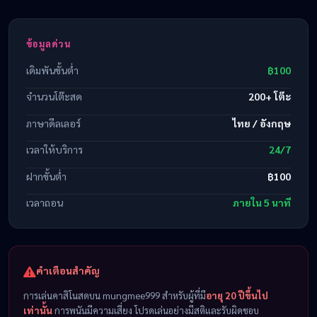
ข้อมูลด่วน
เดิมพันขั้นต่ำ
฿100
จำนวนโต๊ะสด
200+ โต๊ะ
ภาษาดีลเลอร์
ไทย / อังกฤษ
เวลาให้บริการ
24/7
ฝากขั้นต่ำ
฿100
เวลาถอน
ภายใน 5 นาที
คำเตือนสำคัญ
การเล่นคาสิโนสดบน mungmee999 สำหรับผู้ที่มี
อายุ 20 ปีขึ้นไป
เท่านั้น
การพนันมีความเสี่ยง โปรดเล่นอย่างมีสติและรับผิดชอบ