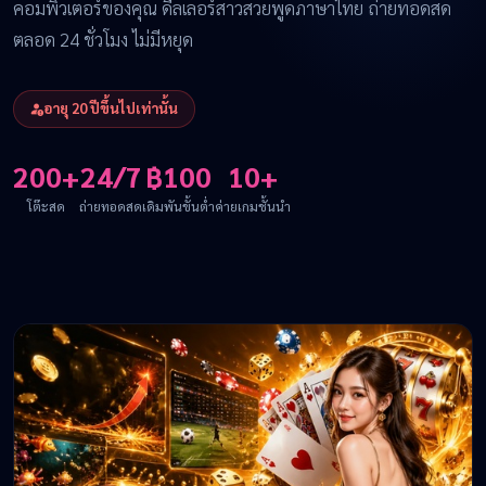
คอมพิวเตอร์ของคุณ ดีลเลอร์สาวสวยพูดภาษาไทย ถ่ายทอดสด
ตลอด 24 ชั่วโมง ไม่มีหยุด
อายุ 20 ปีขึ้นไปเท่านั้น
200+
24/7
฿100
10+
โต๊ะสด
ถ่ายทอดสด
เดิมพันขั้นต่ำ
ค่ายเกมชั้นนำ