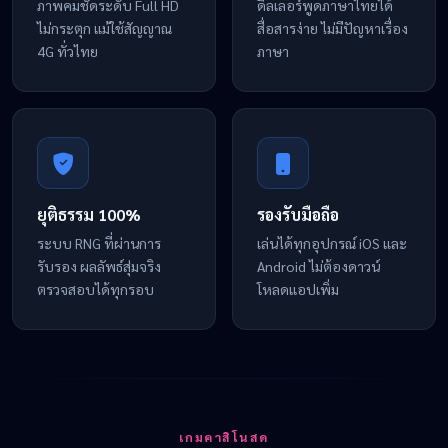
ภาพคมชัดระดับ Full HD
ดีลเลอร์พูดภาษาไทยได้
ไม่กระตุก แม้ใช้สัญญาณ
สื่อสารง่าย ไม่มีปัญหาเรื่อง
4G ทั่วไทย
ภาษา
ยุติธรรม 100%
รองรับมือถือ
ระบบ RNG ที่ผ่านการ
เล่นได้ทุกอุปกรณ์ iOS และ
รับรอง ผลลัพธ์สุ่มจริง
Android ไม่ต้องดาวน์
ตรวจสอบได้ทุกรอบ
โหลดแอปเพิ่ม
เกมคาสิโนสด