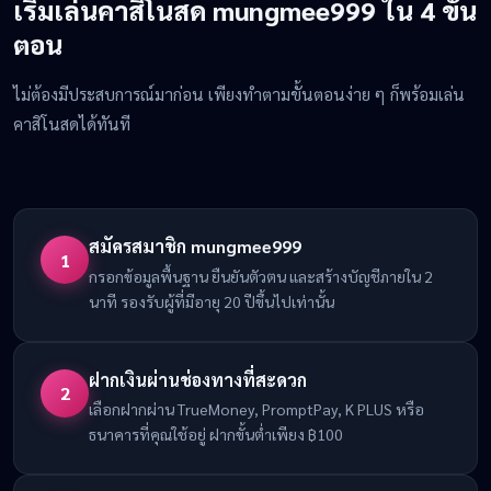
เริ่มเล่นคาสิโนสด mungmee999 ใน 4 ขั้น
ตอน
ไม่ต้องมีประสบการณ์มาก่อน เพียงทำตามขั้นตอนง่าย ๆ ก็พร้อมเล่น
คาสิโนสดได้ทันที
สมัครสมาชิก mungmee999
1
กรอกข้อมูลพื้นฐาน ยืนยันตัวตน และสร้างบัญชีภายใน 2
นาที รองรับผู้ที่มีอายุ 20 ปีขึ้นไปเท่านั้น
ฝากเงินผ่านช่องทางที่สะดวก
2
เลือกฝากผ่าน TrueMoney, PromptPay, K PLUS หรือ
ธนาคารที่คุณใช้อยู่ ฝากขั้นต่ำเพียง ฿100