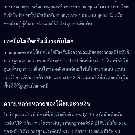
การประกาศผล หรือการพูดคุยสร้างบรรยากาศ ทุกอย่างเป็นภาษาไทย
ที่เข้าใจง่าย ทำให้นักเดิมพันจากกรุงเทพ ขอนแก่น อุดรธานี หรือ
หาดใหญ่ รู้สึกสบายใจและมั่นใจในทุกการเดิมพัน
เทคโนโลยีสตรีมมิ่งระดับโลก
mungmee999 ใช้เทคโนโลยีสตรีมมิ่งความละเอียดสูงจากสตูดิโอที่ได้
มาตรฐานสากล ภาพคมชัดระดับ Full HD ดีเลย์ต่ำกว่า 1 วินาที ทำให้
คุณเห็นทุกการเคลื่อนไหวของดีลเลอร์และไพ่ได้อย่างชัดเจน ระบบ
รองรับการเชื่อมต่อทั้ง WiFi และ 4G/5G ทำให้เล่นได้ลื่นไหลแม้อยู่ใน
พื้นที่ที่สัญญาณไม่แรงนัก
ความหลากหลายของโต๊ะและวงเงิน
ไม่ว่าคุณจะเป็นมือใหม่ที่เพิ่งเริ่มต้นด้วยทุน ฿100 หรือนักเดิมพัน
ระดับ VIP ที่ต้องการโต๊ะวงเงินสูง mungmee999 มีโต๊ะให้เลือกครบ
ทุกระดับ โต๊ะมาตรฐานเริ่มต้นที่ ฿100 ต่อรอบ ในขณะที่โต๊ะ VIP