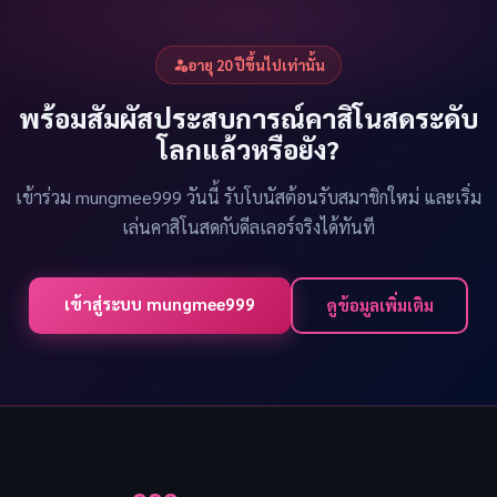
อายุ 20 ปีขึ้นไปเท่านั้น
พร้อมสัมผัสประสบการณ์คาสิโนสดระดับ
โลกแล้วหรือยัง?
เข้าร่วม mungmee999 วันนี้ รับโบนัสต้อนรับสมาชิกใหม่ และเริ่ม
เล่นคาสิโนสดกับดีลเลอร์จริงได้ทันที
เข้าสู่ระบบ mungmee999
ดูข้อมูลเพิ่มเติม