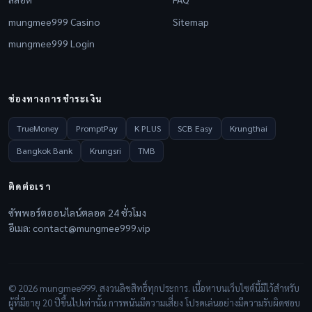
mungmee999 Casino
Sitemap
mungmee999 Login
ช่องทางการชำระเงิน
TrueMoney
PromptPay
K PLUS
SCB Easy
Krungthai
Bangkok Bank
Krungsri
TMB
ติดต่อเรา
ซัพพอร์ตออนไลน์ตลอด 24 ชั่วโมง
อีเมล:
contact@mungmee999.vip
© 2026 mungmee999. สงวนลิขสิทธิ์ทุกประการ. เนื้อหาบนเว็บไซต์นี้มีไว้สำหรับ
ผู้ที่มีอายุ 20 ปีขึ้นไปเท่านั้น การพนันมีความเสี่ยง โปรดเล่นอย่างมีความรับผิดชอบ