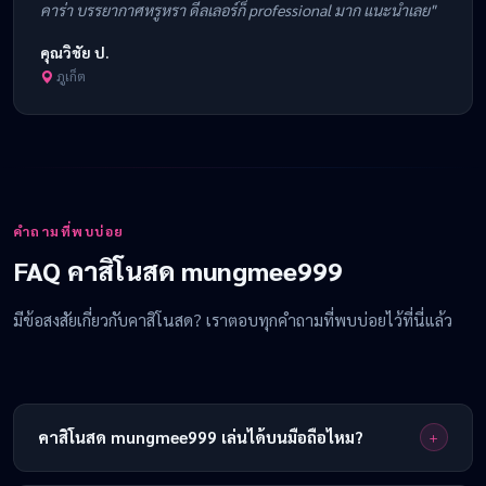
คาร่า บรรยากาศหรูหรา ดีลเลอร์ก็ professional มาก แนะนำเลย"
คุณวิชัย ป.
ภูเก็ต
คำถามที่พบบ่อย
FAQ คาสิโนสด mungmee999
มีข้อสงสัยเกี่ยวกับคาสิโนสด? เราตอบทุกคำถามที่พบบ่อยไว้ที่นี่แล้ว
คาสิโนสด mungmee999 เล่นได้บนมือถือไหม?