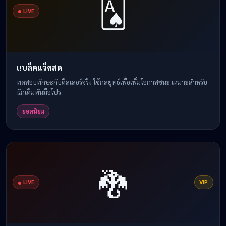
🂡
LIVE
แบล็คแจ็คสด
ทดสอบทักษะกับดีลเลอร์จริง ใช้กลยุทธ์เพื่อเพิ่มโอกาสชนะ เหมาะสำหรับ
นักเดิมพันมือโปร
ยอดนิยม
🐉
LIVE
VIP