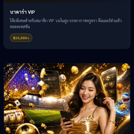
บาคาร่า VIP
โต๊ะพิเศษสำหรับสมาชิก VIP วงเงินสูง บรรยากาศหรูหรา ดีลเลอร์ส่วนตัว
ตลอดเซสชัน
฿10,000+