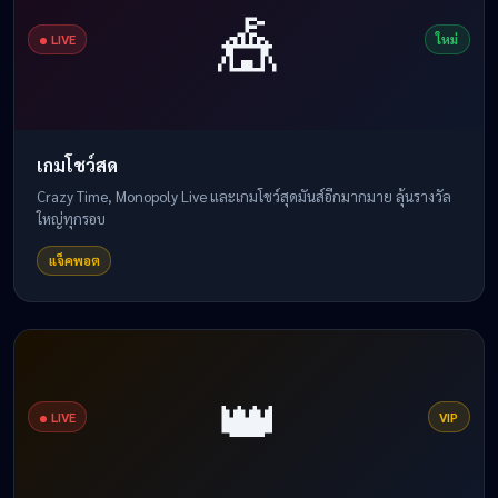
🎪
LIVE
ใหม่
เกมโชว์สด
Crazy Time, Monopoly Live และเกมโชว์สุดมันส์อีกมากมาย ลุ้นรางวัล
ใหญ่ทุกรอบ
แจ็คพอต
👑
LIVE
VIP