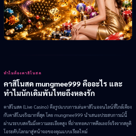
ทำไมต้องคาสิโนสด
คาสิโนสด mungmee999 คืออะไร และ
ทำไมนักเดิมพันไทยถึงหลงรัก
คาสิโนสด (Live Casino) คือรูปแบบการเล่นคาสิโนออนไลน์ที่ใกล้เคียง
กับคาสิโนจริงมากที่สุด โดย mungmee999 นำเสนอประสบการณ์นี้
ผ่านระบบสตรีมมิ่งความละเอียดสูง ที่ถ่ายทอดภาพดีลเลอร์จริงจากสตูดิ
โอระดับโลกมาสู่หน้าจอของคุณแบบเรียลไทม์