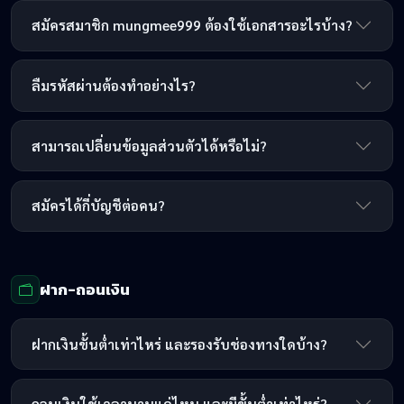
สมัครสมาชิก mungmee999 ต้องใช้เอกสารอะไรบ้าง?
ลืมรหัสผ่านต้องทำอย่างไร?
สามารถเปลี่ยนข้อมูลส่วนตัวได้หรือไม่?
สมัครได้กี่บัญชีต่อคน?
ฝาก-ถอนเงิน
ฝากเงินขั้นต่ำเท่าไหร่ และรองรับช่องทางใดบ้าง?