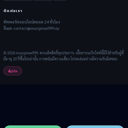
ติดต่อเรา
ซัพพอร์ตออนไลน์ตลอด 24 ชั่วโมง
อีเมล:
contact@mungmee999.vip
© 2026 mungmee999. สงวนลิขสิทธิ์ทุกประการ. เนื้อหาบนเว็บไซต์นี้มีไว้สำหรับผู้ที่
มีอายุ 20 ปีขึ้นไปเท่านั้น การพนันมีความเสี่ยง โปรดเล่นอย่างมีความรับผิดชอบ
20+