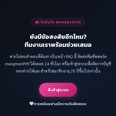
เริ่มต้นกับ MUNGMEE999
ยังมีข้อสงสัยอีกไหม?
ทีมงานเราพร้อมช่วยเสมอ
หากไม่พบคำตอบที่ต้องการในหน้า FAQ นี้ ติดต่อทีมซัพพอร์ต
mungmee999 ได้ตลอด 24 ชั่วโมง หรือเข้าสู่ระบบเพื่อจัดการบัญชี
ของท่านได้เลย สำหรับสมาชิกอายุ 20 ปีขึ้นไปเท่านั้น
เข้าสู่ระบบ
การพนันอย่างมีความรับผิดชอบ