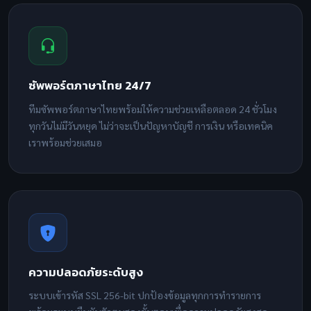
ซัพพอร์ตภาษาไทย 24/7
ทีมซัพพอร์ตภาษาไทยพร้อมให้ความช่วยเหลือตลอด 24 ชั่วโมง
ทุกวันไม่มีวันหยุด ไม่ว่าจะเป็นปัญหาบัญชี การเงิน หรือเทคนิค
เราพร้อมช่วยเสมอ
ความปลอดภัยระดับสูง
ระบบเข้ารหัส SSL 256-bit ปกป้องข้อมูลทุกการทำรายการ